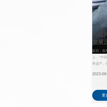
大运
넳
发展
近日，在
上，“中
界遗产。
临展介绍
2023-09
更