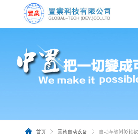
낀
首页
ꄲ
置德自动设备
ꄲ
自动车缝衬衫袖