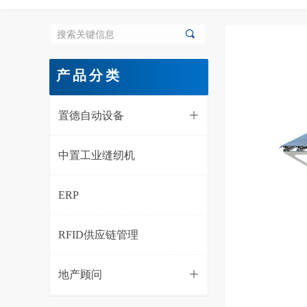
끠
产品分类
置德自动设备
ꄶ
中置工业缝纫机
ERP
RFID供应链管理
地产顾问
ꄶ