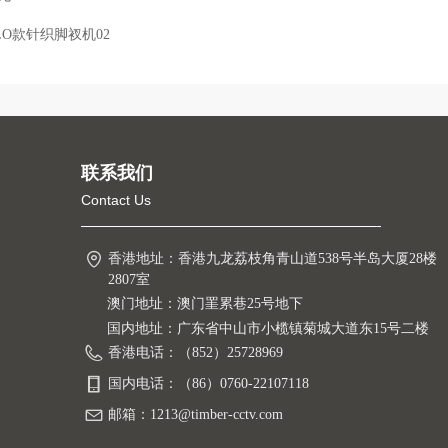
LO款针织脚衩机02
联系我们
Contact Us
香港地址：
香港九龙荔枝角青山道538号半岛大厦28楼
2807室
澳门地址：澳门罣累巷25号地下
国内地址：广东省中山市小榄镇菊城大道东15号二楼
香港电话：
（852）25728969
国内电话：
（86）0760-22107118
邮箱：
1213@timber-cctv.com