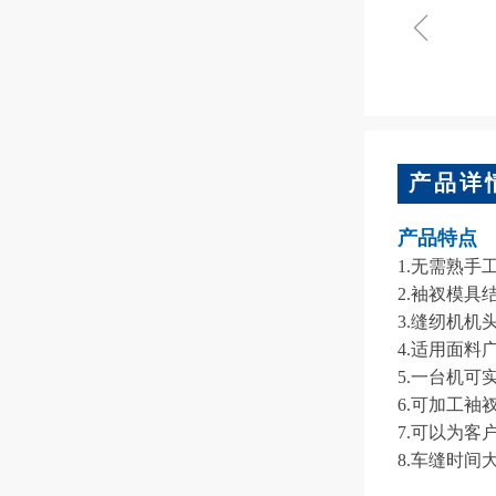
ꁆ
产品详
产品特点
1.无需熟
2.袖衩模具
3.缝纫机
4.适用面
5.一台机
6.可加工袖衩
7.可以为客
8.车缝时间