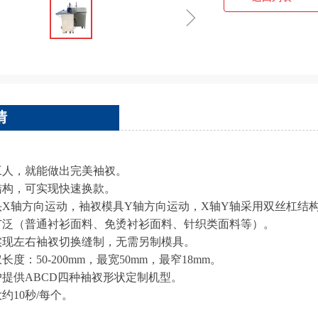
ꁇ
情
手工人，就能做出完美袖衩。
结构，可实现快速换款。
机头X轴方向运动，袖衩模具Y轴方向运动，X轴Y轴采用双丝杠结
料广泛（普通衬衫面料、免烫衬衫面料、针织类面料等）。
可实现左右袖衩切换缝制，无需另制模具。
长度：50-200mm，最宽50mm，最窄18mm。
户提供ABCD四种袖衩形状定制机型。
大约10秒/每个。