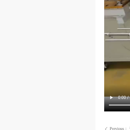
Previous：
ꄴ