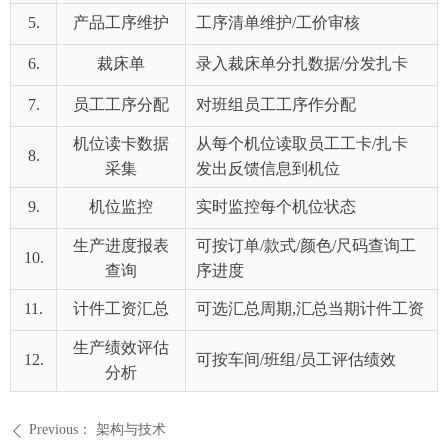
5.
产品工序维护
工序清单维护/工价审核
6.
裁床单
录入裁床单分扎数据/分发扎卡
7.
员工工序分配
对班组员工工序作分配
机位读卡数据
从每个机位读取员工工卡/扎卡
8.
采集
发出反馈信息到机位
9.
机位监控
实时监控每个机位状态
生产进度报表
可按订单/款式/颜色/尺码查询工
10.
查询
序进度
11.
计件工资汇总
可选汇总周期,汇总当期计件工资
生产绩效评估
12.
可按车间/班组/员工评估绩效
分析
Previous：
架构与技术
ꄴ