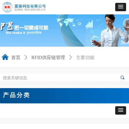
낀
首页
ꄲ
RFID供应链管理
ꄲ
主要功能
끠
产品分类