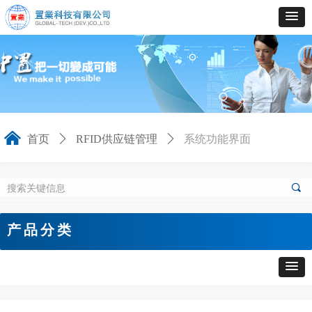
낀
首页
ꄲ
RFID供应链管理
ꄲ
系统功能界面
끠
产品分类