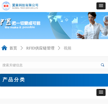
낀
首页
ꄲ
RFID供应链管理
ꄲ
视频
끠
产品分类