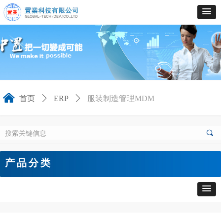
낀
首页
ꄲ
ERP
ꄲ
服装制造管理MDM
끠
产品分类