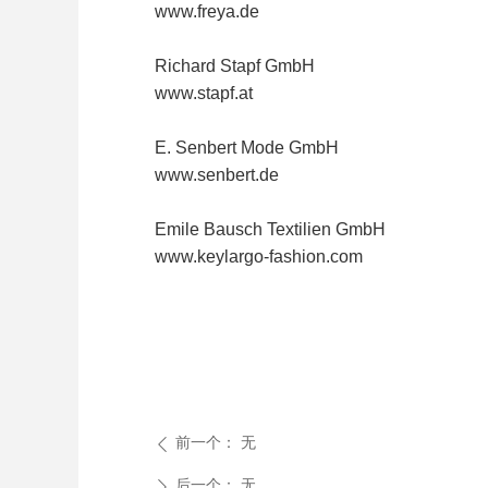
www.freya.de
Richard Stapf GmbH
www.stapf.at
E. Senbert Mode GmbH
www.senbert.de
Emile Bausch Textilien GmbH
www.keylargo-fashion.com
前一个：
无
ꄴ
后一个：
无
ꄲ