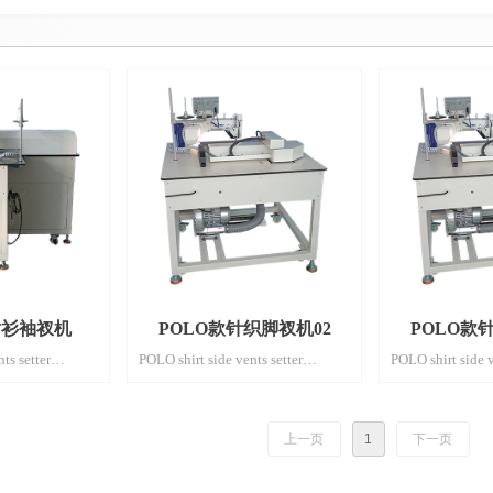
衬衫袖衩机
POLO款针织脚衩机02
POLO款
ts setter
POLO shirt side vents setter
POLO shirt side v
machine
machine
ZD-JC7A-02
ZD-JC7A-01
上一页
1
下一页