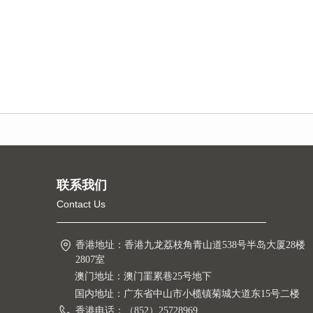
联系我们
Contact Us
香港地址：
香港九龙荔枝角青山道538号半岛大厦28楼
2807室
澳门地址：澳门罣累巷25号地下
国内地址：广东省中山市小榄镇菊城大道东15号二楼
香港电话：
（852）25728969