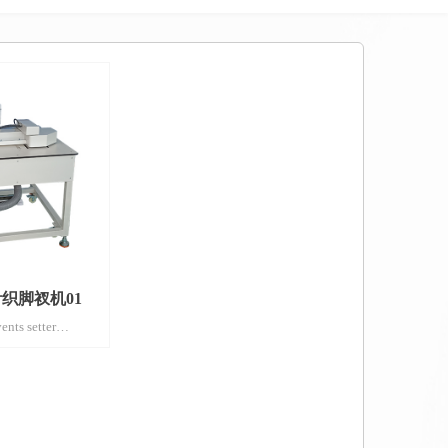
针织脚衩机01
ents setter