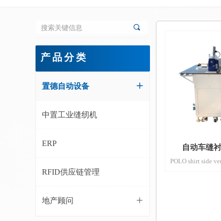
끠
产品分类
置德自动设备
ꄶ
中置工业缝纫机
ERP
自动车缝
POLO shirt side ven
machine
RFID供应链管理
ZD-JC7A-02
地产顾问
ꄶ